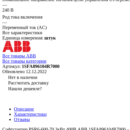
—
240 В
Род тока включения
—
Переменный ток (AC)
Все характеристики
Единица измерения:
штук
Все товары ABB
Все товары категории
Артикул:
1SFA896104R7000
Обновлено 12.12.2022
Нет в наличии
Рассчитать доставку
Нашли дешевле?
Описание
Характеристики
Отзывы
Софтстартер PSR6-600-70 3кВт 400В ABB 1SFA896104R7000 – э