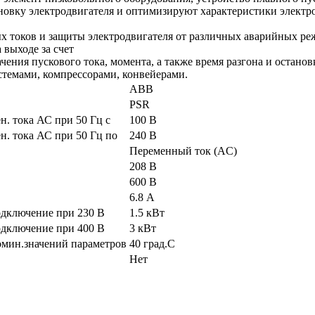
новку электродвигателя и оптимизируют характеристики электр
х токов и защиты электродвигателя от различных аварийных реж
 выходе за счет
чения пускового тока, момента, а также время разгона и останов
темами, компрессорами, конвейерами.
ABB
PSR
. тока АС при 50 Гц с
100 В
. тока АС при 50 Гц по
240 В
Переменный ток (AC)
208 В
600 В
6.8 А
одключение при 230 В
1.5 кВт
одключение при 400 В
3 кВт
омин.значений параметров
40 град.C
Нет