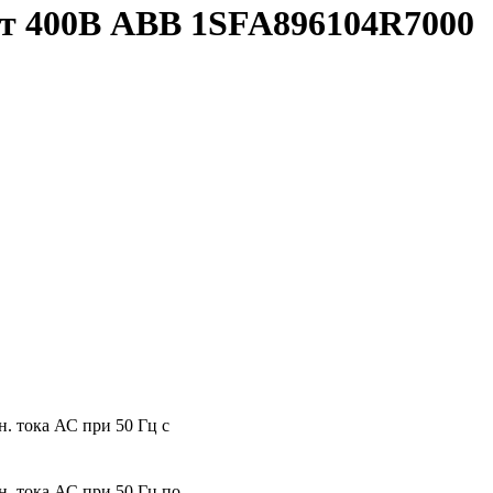
Вт 400В ABB 1SFA896104R7000
. тока АС при 50 Гц с
. тока АС при 50 Гц по