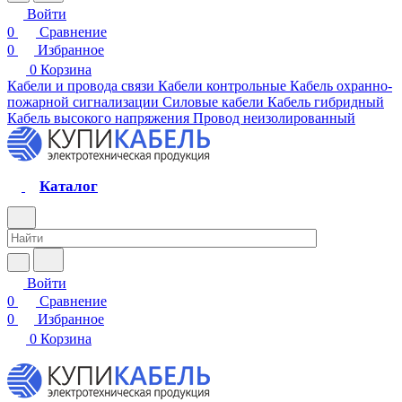
Войти
0
Сравнение
0
Избранное
0
Корзина
Кабели и провода связи
Кабели контрольные
Кабель охранно-
пожарной сигнализации
Силовые кабели
Кабель гибридный
Кабель высокого напряжения
Провод неизолированный
Каталог
Войти
0
Сравнение
0
Избранное
0
Корзина