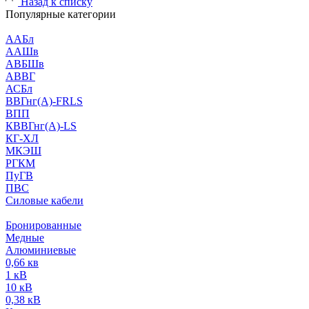
Назад к списку
Популярные категории
ААБл
ААШв
АВБШв
АВВГ
АСБл
ВВГнг(А)-FRLS
ВПП
КВВГнг(А)-LS
КГ-ХЛ
МКЭШ
РГКМ
ПуГВ
ПВС
Силовые кабели
Бронированные
Медные
Алюминиевые
0,66 кв
1 кВ
10 кВ
0,38 кВ