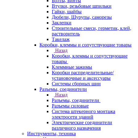
Болты, винты
Втулки, резьбовые шпильки
Гайки, шайбы
Дюбели, Шурупы, саморезы
Заклепки
Строительные смеси, герметик, клей,
растворитель
Такелаж
Коробки, клеммы и сопутствующие товары
Назад
Коробки, клеммы и сопутствующие
товары
Клеммные зажимы
Коробки распределительные/
установочные и аксессуары
Системы сборных шин
Разъемы, соединители
Назад
Разъемы, соединители
Разъемы силовые
Система штекерного монтажа
электросети зданий
Электрические соединители
различного назначения
Инструменты, техника