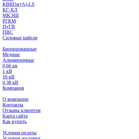
КВВГнг(А)-LS
КГ-ХЛ
МКЭШ
РГКМ
ПуГВ
ПВС
Силовые кабели
Бронированные
Медные
Алюминиевые
0,66 кв
1 кВ
10 кВ
0,38 кВ
Компания
О компании
Контакты
Отзывы клиентов
Карта сайта
Как купить
Условия оплаты
Условия доставки