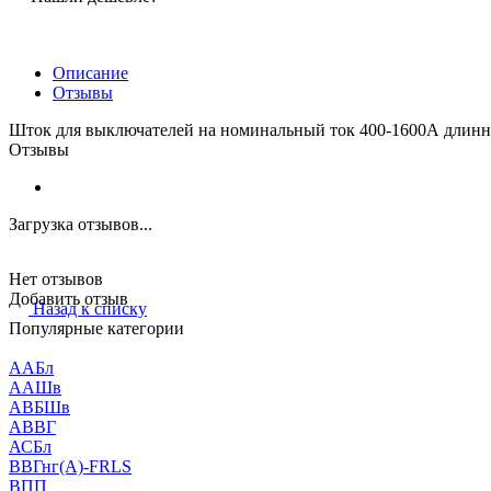
Описание
Отзывы
Шток для выключателей на номинальный ток 400-1600А длинн
Отзывы
Загрузка отзывов...
Нет отзывов
Добавить отзыв
Назад к списку
Популярные категории
ААБл
ААШв
АВБШв
АВВГ
АСБл
ВВГнг(А)-FRLS
ВПП