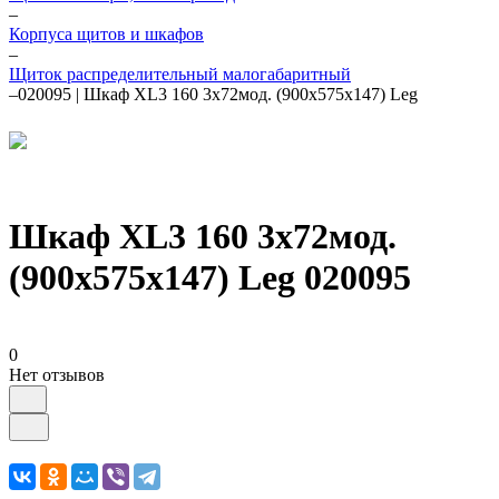
–
Корпуса щитов и шкафов
–
Щиток распределительный малогабаритный
–
020095 | Шкаф XL3 160 3х72мод. (900х575х147) Leg
Шкаф XL3 160 3х72мод.
(900х575х147) Leg 020095
0
Нет отзывов