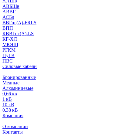
ААШв
АВБШв
АВВГ
АСБл
ВВГнг(А)-FRLS
ВПП
КВВГнг(А)-LS
КГ-ХЛ
МКЭШ
РГКМ
ПуГВ
ПВС
Силовые кабели
Бронированные
Медные
Алюминиевые
0,66 кв
1 кВ
10 кВ
0,38 кВ
Компания
О компании
Контакты