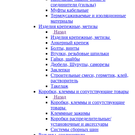
соединители (гильзы)
Муфты кабельные
Термоусаживаемые и изоляционные
материалы
Изделия крепежные, метизы
Назад
Изделия крепежные, метизы
Анкерный крепеж
Болты, винты
Втулки, резьбовые шпильки
Гайки, шайбы
Дюбели, Шурупы, саморезы
Заклепки
Строительные смеси, герметик, клей,
растворитель
Такелаж
Коробки, клеммы и сопутствующие товары
Назад
Коробки, клеммы и сопутствующие
товары
Клеммные зажимы
Коробки распределительные/
установочные и аксессуары
Системы сборных шин
Разъемы, соединители