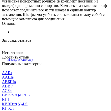
установка поворотных роликов (в комплект поставки не
входят) одновременно с опорами. Комплект заземления шкафа
позволяет соединить все части шкафа в единый контур
заземления. Шкафы могут быть состыкованы между собой с
помощью комплекта для соединения.
Отзывы
Загрузка отзывов...
Нет отзывов
Добавить отзыв
Назад к списку
Популярные категории
ААБл
ААШв
АВБШв
АВВГ
АСБл
ВВГнг(А)-FRLS
ВПП
КВВГнг(А)-LS
КГ-ХЛ