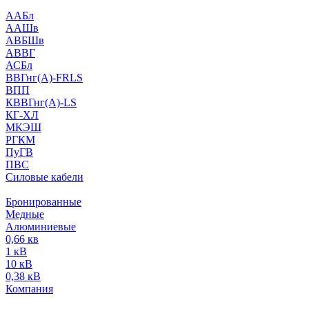
ААБл
ААШв
АВБШв
АВВГ
АСБл
ВВГнг(А)-FRLS
ВПП
КВВГнг(А)-LS
КГ-ХЛ
МКЭШ
РГКМ
ПуГВ
ПВС
Силовые кабели
Бронированные
Медные
Алюминиевые
0,66 кв
1 кВ
10 кВ
0,38 кВ
Компания