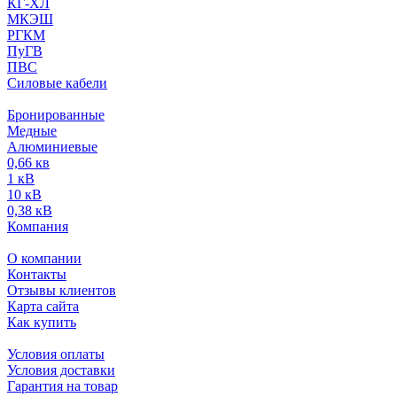
КГ-ХЛ
МКЭШ
РГКМ
ПуГВ
ПВС
Силовые кабели
Бронированные
Медные
Алюминиевые
0,66 кв
1 кВ
10 кВ
0,38 кВ
Компания
О компании
Контакты
Отзывы клиентов
Карта сайта
Как купить
Условия оплаты
Условия доставки
Гарантия на товар