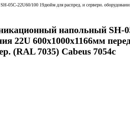
-05C-22U60/100 19дюйм для распред. и серверн. оборудования 
икационный напольный SH-05
ния 22U 600х1000х1166мм перед
ер. (RAL 7035) Cabeus 7054c