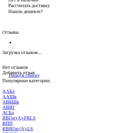
Рассчитать доставку
Нашли дешевле?
Отзывы
Загрузка отзывов...
Нет отзывов
Добавить отзыв
Назад к списку
Популярные категории
ААБл
ААШв
АВБШв
АВВГ
АСБл
ВВГнг(А)-FRLS
ВПП
КВВГнг(А)-LS