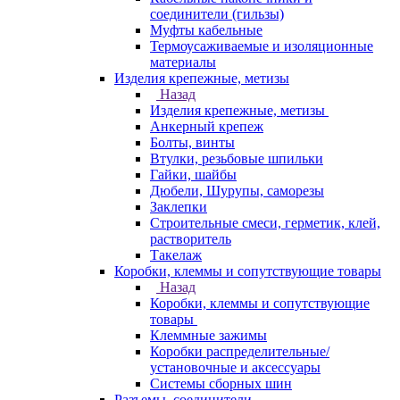
соединители (гильзы)
Муфты кабельные
Термоусаживаемые и изоляционные
материалы
Изделия крепежные, метизы
Назад
Изделия крепежные, метизы
Анкерный крепеж
Болты, винты
Втулки, резьбовые шпильки
Гайки, шайбы
Дюбели, Шурупы, саморезы
Заклепки
Строительные смеси, герметик, клей,
растворитель
Такелаж
Коробки, клеммы и сопутствующие товары
Назад
Коробки, клеммы и сопутствующие
товары
Клеммные зажимы
Коробки распределительные/
установочные и аксессуары
Системы сборных шин
Разъемы, соединители