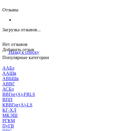
Отзывы
Загрузка отзывов...
Нет отзывов
Добавить отзыв
Назад к списку
Популярные категории
ААБл
ААШв
АВБШв
АВВГ
АСБл
ВВГнг(А)-FRLS
ВПП
КВВГнг(А)-LS
КГ-ХЛ
МКЭШ
РГКМ
ПуГВ