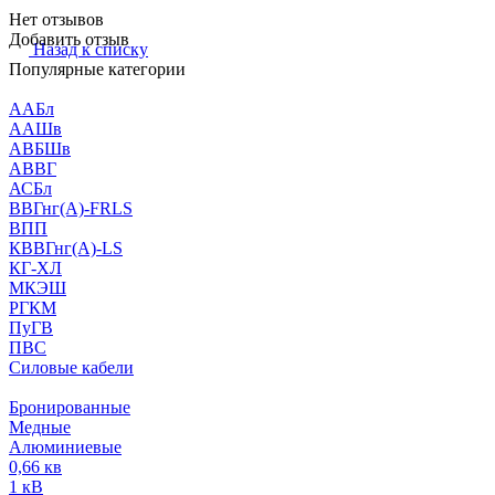
Нет отзывов
Добавить отзыв
Назад к списку
Популярные категории
ААБл
ААШв
АВБШв
АВВГ
АСБл
ВВГнг(А)-FRLS
ВПП
КВВГнг(А)-LS
КГ-ХЛ
МКЭШ
РГКМ
ПуГВ
ПВС
Силовые кабели
Бронированные
Медные
Алюминиевые
0,66 кв
1 кВ