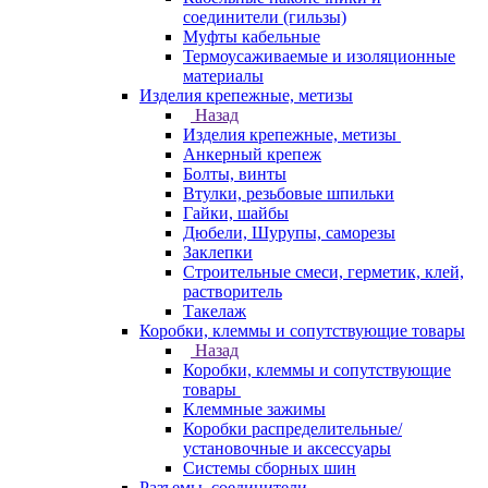
соединители (гильзы)
Муфты кабельные
Термоусаживаемые и изоляционные
материалы
Изделия крепежные, метизы
Назад
Изделия крепежные, метизы
Анкерный крепеж
Болты, винты
Втулки, резьбовые шпильки
Гайки, шайбы
Дюбели, Шурупы, саморезы
Заклепки
Строительные смеси, герметик, клей,
растворитель
Такелаж
Коробки, клеммы и сопутствующие товары
Назад
Коробки, клеммы и сопутствующие
товары
Клеммные зажимы
Коробки распределительные/
установочные и аксессуары
Системы сборных шин
Разъемы, соединители