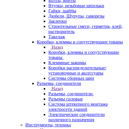
Болты, винты
Втулки, резьбовые шпильки
Гайки, шайбы
Дюбели, Шурупы, саморезы
Заклепки
Строительные смеси, герметик, клей,
растворитель
Такелаж
Коробки, клеммы и сопутствующие товары
Назад
Коробки, клеммы и сопутствующие
товары
Клеммные зажимы
Коробки распределительные/
установочные и аксессуары
Системы сборных шин
Разъемы, соединители
Назад
Разъемы, соединители
Разъемы силовые
Система штекерного монтажа
электросети зданий
Электрические соединители
различного назначения
Инструменты, техника