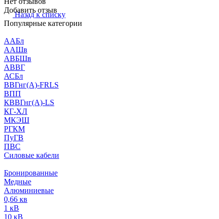
Нет отзывов
Добавить отзыв
Назад к списку
Популярные категории
ААБл
ААШв
АВБШв
АВВГ
АСБл
ВВГнг(А)-FRLS
ВПП
КВВГнг(А)-LS
КГ-ХЛ
МКЭШ
РГКМ
ПуГВ
ПВС
Силовые кабели
Бронированные
Медные
Алюминиевые
0,66 кв
1 кВ
10 кВ