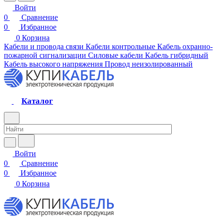
Войти
0
Сравнение
0
Избранное
0
Корзина
Кабели и провода связи
Кабели контрольные
Кабель охранно-
пожарной сигнализации
Силовые кабели
Кабель гибридный
Кабель высокого напряжения
Провод неизолированный
Каталог
Войти
0
Сравнение
0
Избранное
0
Корзина