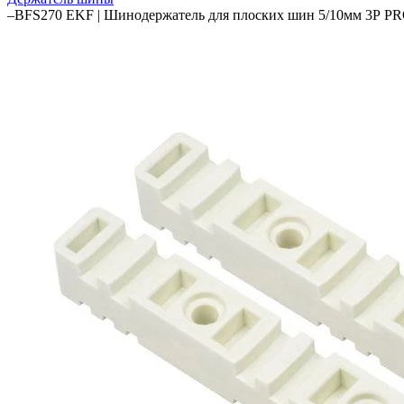
–
BFS270 EKF | Шинодержатель для плоских шин 5/10мм 3Р P