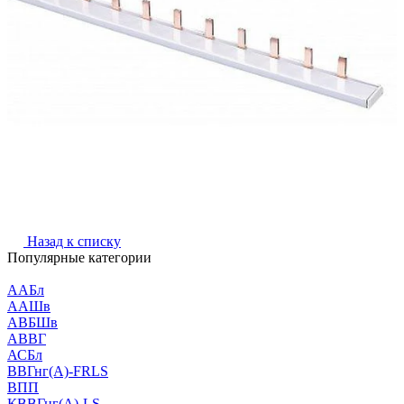
Назад к списку
Популярные категории
ААБл
ААШв
АВБШв
АВВГ
АСБл
ВВГнг(А)-FRLS
ВПП
КВВГнг(А)-LS