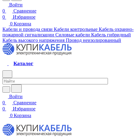
Войти
0
Сравнение
0
Избранное
0
Корзина
Кабели и провода связи
Кабели контрольные
Кабель охранно-
пожарной сигнализации
Силовые кабели
Кабель гибридный
Кабель высокого напряжения
Провод неизолированный
Каталог
Войти
0
Сравнение
0
Избранное
0
Корзина