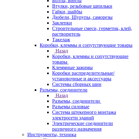
Болты, винты
Втулки, резьбовые шпильки
Гайки, шайбы
Дюбели, Шурупы, саморезы
Заклепки
Строительные смеси, герметик, клей,
растворитель
Такелаж
Коробки, клеммы и сопутствующие товары
Назад
Коробки, клеммы и сопутствующие
товары
Клеммные зажимы
Коробки распределительные/
установочные и аксессуары
Системы сборных шин
Разъемы, соединители
Назад
Разъемы, соединители
Разъемы силовые
Система штекерного монтажа
электросети зданий
Электрические соединители
различного назначения
Инструменты, техника