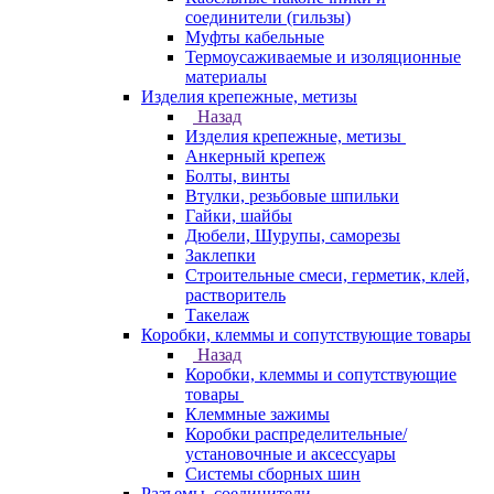
соединители (гильзы)
Муфты кабельные
Термоусаживаемые и изоляционные
материалы
Изделия крепежные, метизы
Назад
Изделия крепежные, метизы
Анкерный крепеж
Болты, винты
Втулки, резьбовые шпильки
Гайки, шайбы
Дюбели, Шурупы, саморезы
Заклепки
Строительные смеси, герметик, клей,
растворитель
Такелаж
Коробки, клеммы и сопутствующие товары
Назад
Коробки, клеммы и сопутствующие
товары
Клеммные зажимы
Коробки распределительные/
установочные и аксессуары
Системы сборных шин
Разъемы, соединители