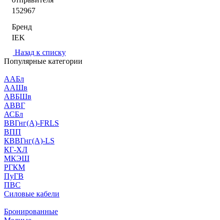
152967
Бренд
IEK
Назад к списку
Популярные категории
ААБл
ААШв
АВБШв
АВВГ
АСБл
ВВГнг(А)-FRLS
ВПП
КВВГнг(А)-LS
КГ-ХЛ
МКЭШ
РГКМ
ПуГВ
ПВС
Силовые кабели
Бронированные