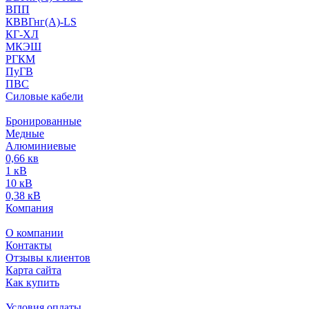
ВПП
КВВГнг(А)-LS
КГ-ХЛ
МКЭШ
РГКМ
ПуГВ
ПВС
Силовые кабели
Бронированные
Медные
Алюминиевые
0,66 кв
1 кВ
10 кВ
0,38 кВ
Компания
О компании
Контакты
Отзывы клиентов
Карта сайта
Как купить
Условия оплаты