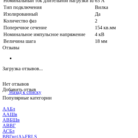
Номинальный ток длительной нагрузки Iu
63 А
Тип подключения
Вилка
Изолированный
Да
Количество фаз
2
Поперечное сечение
154 кв.мм
Номинальное импульсное напряжение
4 кВ
Величина шага
18 мм
Отзывы
Загрузка отзывов...
Нет отзывов
Добавить отзыв
Назад к списку
Популярные категории
ААБл
ААШв
АВБШв
АВВГ
АСБл
ВВГнг(А)-FRLS