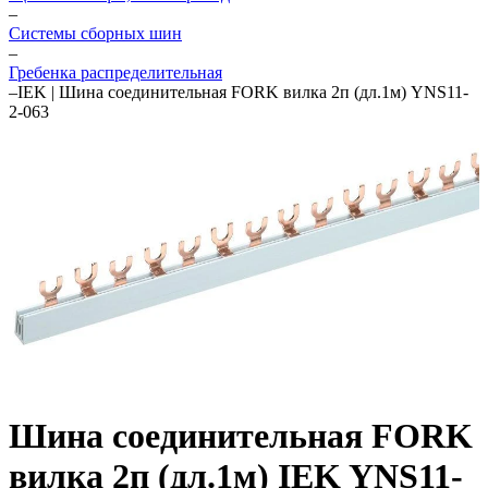
–
Системы сборных шин
–
Гребенка распределительная
–
IEK | Шина соединительная FORK вилка 2п (дл.1м) YNS11-
2-063
Шина соединительная FORK
вилка 2п (дл.1м) IEK YNS11-