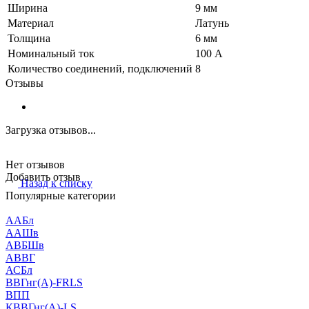
Ширина
9 мм
Материал
Латунь
Толщина
6 мм
Номинальный ток
100 А
Количество соединений, подключений
8
Отзывы
Загрузка отзывов...
Нет отзывов
Добавить отзыв
Назад к списку
Популярные категории
ААБл
ААШв
АВБШв
АВВГ
АСБл
ВВГнг(А)-FRLS
ВПП
КВВГнг(А)-LS