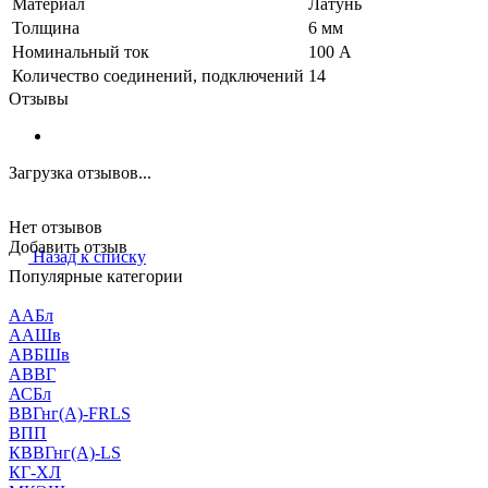
Материал
Латунь
Толщина
6 мм
Номинальный ток
100 А
Количество соединений, подключений
14
Отзывы
Загрузка отзывов...
Нет отзывов
Добавить отзыв
Назад к списку
Популярные категории
ААБл
ААШв
АВБШв
АВВГ
АСБл
ВВГнг(А)-FRLS
ВПП
КВВГнг(А)-LS
КГ-ХЛ