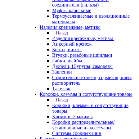
соединители (гильзы)
Муфты кабельные
Термоусаживаемые и изоляционные
материалы
Изделия крепежные, метизы
Назад
Изделия крепежные, метизы
Анкерный крепеж
Болты, винты
Втулки, резьбовые шпильки
Гайки, шайбы
Дюбели, Шурупы, саморезы
Заклепки
Строительные смеси, герметик, клей,
растворитель
Такелаж
Коробки, клеммы и сопутствующие товары
Назад
Коробки, клеммы и сопутствующие
товары
Клеммные зажимы
Коробки распределительные/
установочные и аксессуары
Системы сборных шин
Разъемы, соединители