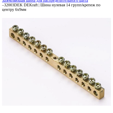
Заземляющая шина для распределительного щита
–
32003DEK DEKraft | Шина нулевая 14 групп/крепеж по
центру 6х9мм