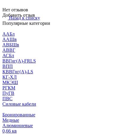
Нет отзывов
Добавить отзыв
Назад к списку
Популярные категории
ААБл
ААШв
АВБШв
АВВГ
АСБл
ВВГнг(А)-FRLS
ВПП
КВВГнг(А)-LS
КГ-ХЛ
МКЭШ
РГКМ
ПуГВ
ПВС
Силовые кабели
Бронированные
Медные
Алюминиевые
0,66 кв