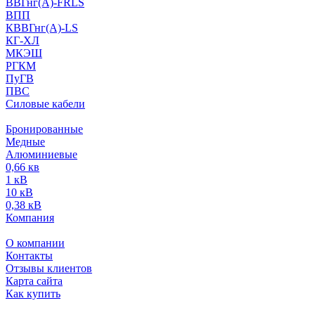
ВВГнг(А)-FRLS
ВПП
КВВГнг(А)-LS
КГ-ХЛ
МКЭШ
РГКМ
ПуГВ
ПВС
Силовые кабели
Бронированные
Медные
Алюминиевые
0,66 кв
1 кВ
10 кВ
0,38 кВ
Компания
О компании
Контакты
Отзывы клиентов
Карта сайта
Как купить