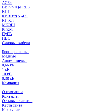
АСБл
ВВГнг(А)-FRLS
ВПП
КВВГнг(А)-LS
КГ-ХЛ
МКЭШ
РГКМ
ПуГВ
ПВС
Силовые кабели
Бронированные
Медные
Алюминиевые
0,66 кв
1 кВ
10 кВ
0,38 кВ
Компания
О компании
Контакты
Отзывы клиентов
Карта сайта
Как купить