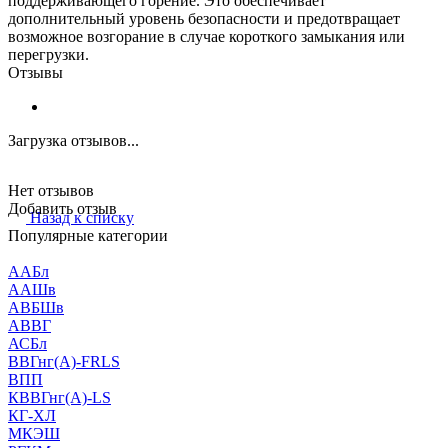
поддерживающего горение. Это обеспечивает
дополнительный уровень безопасности и предотвращает
возможное возгорание в случае короткого замыкания или
перегрузки.
Отзывы
Загрузка отзывов...
Нет отзывов
Добавить отзыв
Назад к списку
Популярные категории
ААБл
ААШв
АВБШв
АВВГ
АСБл
ВВГнг(А)-FRLS
ВПП
КВВГнг(А)-LS
КГ-ХЛ
МКЭШ