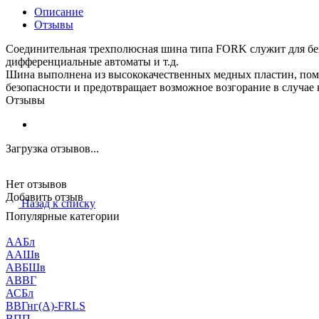
Описание
Отзывы
Соединительная трехполюсная шина типа FORK служит для без
дифференциальные автоматы и т.д.
Шина выполнена из высококачественных медных пластин, поме
безопасности и предотвращает возможное возгорание в случае 
Отзывы
Загрузка отзывов...
Нет отзывов
Добавить отзыв
Назад к списку
Популярные категории
ААБл
ААШв
АВБШв
АВВГ
АСБл
ВВГнг(А)-FRLS
ВПП