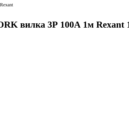
Rexant
RK вилка 3Р 100А 1м Rexant 