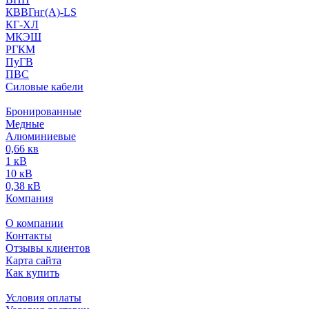
КВВГнг(А)-LS
КГ-ХЛ
МКЭШ
РГКМ
ПуГВ
ПВС
Силовые кабели
Бронированные
Медные
Алюминиевые
0,66 кв
1 кВ
10 кВ
0,38 кВ
Компания
О компании
Контакты
Отзывы клиентов
Карта сайта
Как купить
Условия оплаты