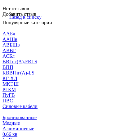
Нет отзывов
Добавить отзыв
Назад к списку
Популярные категории
ААБл
ААШв
АВБШв
АВВГ
АСБл
ВВГнг(А)-FRLS
ВПП
КВВГнг(А)-LS
КГ-ХЛ
МКЭШ
РГКМ
ПуГВ
ПВС
Силовые кабели
Бронированные
Медные
Алюминиевые
0,66 кв