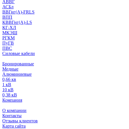
АВВГ
АСБл
ВВГнг(А)-FRLS
ВПП
КВВГнг(А)-LS
КГ-ХЛ
МКЭШ
РГКМ
ПуГВ
ПВС
Силовые кабели
Бронированные
Медные
Алюминиевые
0,66 кв
1 кВ
10 кВ
0,38 кВ
Компания
О компании
Контакты
Отзывы клиентов
Карта сайта