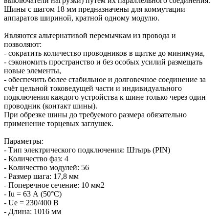
выключатели нагрузки) путём их параллельного соединения.
Шины с шагом 18 мм предназначены для коммутации
аппаратов шириной, кратной одному модулю.
Являются альтернативой перемычкам из провода и
позволяют:
- сократить количество проводников в щитке до минимума,
- сэкономить пространство и без особых усилий размещать
новые элементы,
- обеспечить более стабильное и долговечное соединение за
счёт цельной токоведущей части и индивидуального
подключения каждого устройства к шине только через один
проводник (контакт шины).
При обрезке шины до требуемого размера обязательно
применение торцевых заглушек.
Параметры:
- Тип электрического подключения: Штырь (PIN)
- Количество фаз: 4
- Количество модулей: 56
- Размер шага: 17,8 мм
- Поперечное сечение: 10 мм2
- Iu = 63 А (50°С)
- Ue = 230/400 В
- Длина: 1016 мм