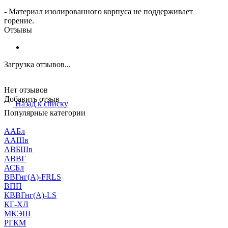
- Материал изолированного корпуса не поддерживает
горение.
Отзывы
Загрузка отзывов...
Нет отзывов
Добавить отзыв
Назад к списку
Популярные категории
ААБл
ААШв
АВБШв
АВВГ
АСБл
ВВГнг(А)-FRLS
ВПП
КВВГнг(А)-LS
КГ-ХЛ
МКЭШ
РГКМ