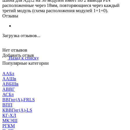
Шина для АД12 на 36 модулей имеет по 2 вывода PIN
расположенные через 18мм, повторяющиеся через каждый
третий модуль (схема расположения модулей 1+1+0).
Отзывы
Загрузка отзывов...
Нет отзывов
Добавить отзыв
Назад к списку
Популярные категории
ААБл
ААШв
АВБШв
АВВГ
АСБл
ВВГнг(А)-FRLS
ВПП
КВВГнг(А)-LS
КГ-ХЛ
МКЭШ
РГКМ