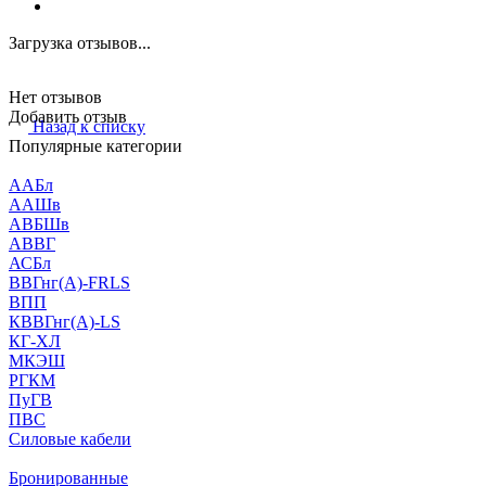
Загрузка отзывов...
Нет отзывов
Добавить отзыв
Назад к списку
Популярные категории
ААБл
ААШв
АВБШв
АВВГ
АСБл
ВВГнг(А)-FRLS
ВПП
КВВГнг(А)-LS
КГ-ХЛ
МКЭШ
РГКМ
ПуГВ
ПВС
Силовые кабели
Бронированные