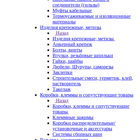
соединители (гильзы)
Муфты кабельные
Термоусаживаемые и изоляционные
материалы
Изделия крепежные, метизы
Назад
Изделия крепежные, метизы
Анкерный крепеж
Болты, винты
Втулки, резьбовые шпильки
Гайки, шайбы
Дюбели, Шурупы, саморезы
Заклепки
Строительные смеси, герметик, клей,
растворитель
Такелаж
Коробки, клеммы и сопутствующие товары
Назад
Коробки, клеммы и сопутствующие
товары
Клеммные зажимы
Коробки распределительные/
установочные и аксессуары
Системы сборных шин
Разъемы, соединители