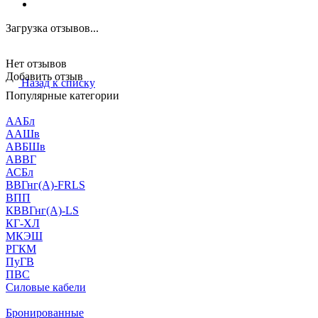
Загрузка отзывов...
Нет отзывов
Добавить отзыв
Назад к списку
Популярные категории
ААБл
ААШв
АВБШв
АВВГ
АСБл
ВВГнг(А)-FRLS
ВПП
КВВГнг(А)-LS
КГ-ХЛ
МКЭШ
РГКМ
ПуГВ
ПВС
Силовые кабели
Бронированные