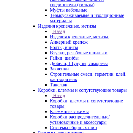
соединители (гильзы)
Муфты кабельные
Термоусаживаемые и изоляционные
материалы
Изделия крепежные, метизы
Назад
Изделия крепежные, метизы
Анкерный крепеж
Болты, винты
Втулки, резьбовые шпильки
Гайки, шайбы
Дюбели, Шурупы, саморезы
Заклепки
Строительные смеси, герметик, клей,
растворитель
Такелаж
Коробки, клеммы и сопутствующие товары
Назад
Коробки, клеммы и сопутствующие
товары
Клеммные зажимы
Коробки распределительные/
установочные и аксессуары
Системы сборных шин
Разъемы, соединители