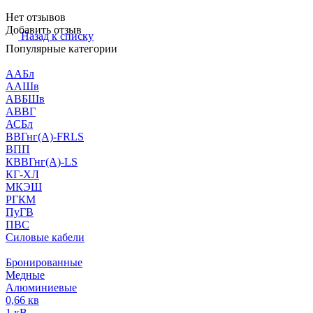
Нет отзывов
Добавить отзыв
Назад к списку
Популярные категории
ААБл
ААШв
АВБШв
АВВГ
АСБл
ВВГнг(А)-FRLS
ВПП
КВВГнг(А)-LS
КГ-ХЛ
МКЭШ
РГКМ
ПуГВ
ПВС
Силовые кабели
Бронированные
Медные
Алюминиевые
0,66 кв
1 кВ