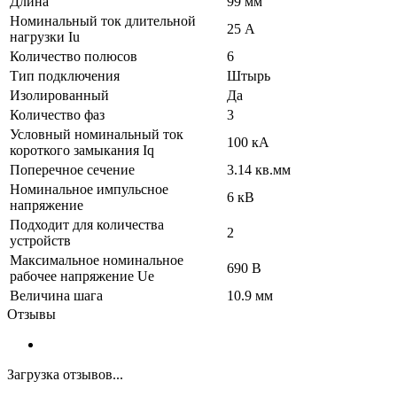
Длина
99 мм
Номинальный ток длительной
25 А
нагрузки Iu
Количество полюсов
6
Тип подключения
Штырь
Изолированный
Да
Количество фаз
3
Условный номинальный ток
100 кА
короткого замыкания Iq
Поперечное сечение
3.14 кв.мм
Номинальное импульсное
6 кВ
напряжение
Подходит для количества
2
устройств
Максимальное номинальное
690 В
рабочее напряжение Ue
Величина шага
10.9 мм
Отзывы
Загрузка отзывов...