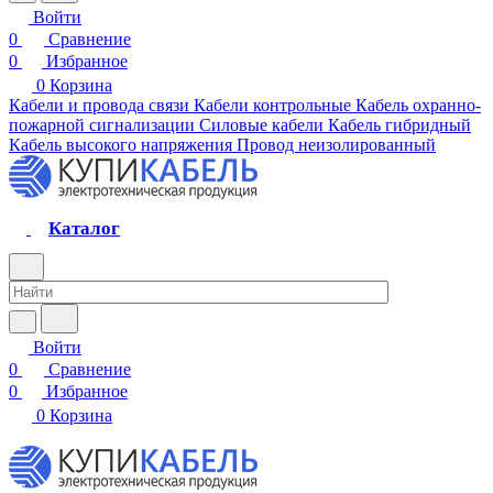
Войти
0
Сравнение
0
Избранное
0
Корзина
Кабели и провода связи
Кабели контрольные
Кабель охранно-
пожарной сигнализации
Силовые кабели
Кабель гибридный
Кабель высокого напряжения
Провод неизолированный
Каталог
Войти
0
Сравнение
0
Избранное
0
Корзина