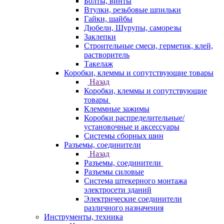
Болты, винты
Втулки, резьбовые шпильки
Гайки, шайбы
Дюбели, Шурупы, саморезы
Заклепки
Строительные смеси, герметик, клей,
растворитель
Такелаж
Коробки, клеммы и сопутствующие товары
Назад
Коробки, клеммы и сопутствующие
товары
Клеммные зажимы
Коробки распределительные/
установочные и аксессуары
Системы сборных шин
Разъемы, соединители
Назад
Разъемы, соединители
Разъемы силовые
Система штекерного монтажа
электросети зданий
Электрические соединители
различного назначения
Инструменты, техника