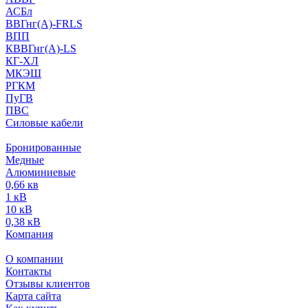
АСБл
ВВГнг(А)-FRLS
ВПП
КВВГнг(А)-LS
КГ-ХЛ
МКЭШ
РГКМ
ПуГВ
ПВС
Силовые кабели
Бронированные
Медные
Алюминиевые
0,66 кв
1 кВ
10 кВ
0,38 кВ
Компания
О компании
Контакты
Отзывы клиентов
Карта сайта