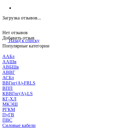
Загрузка отзывов...
Нет отзывов
Добавить отзыв
Назад к списку
Популярные категории
ААБл
ААШв
АВБШв
АВВГ
АСБл
ВВГнг(А)-FRLS
ВПП
КВВГнг(А)-LS
КГ-ХЛ
МКЭШ
РГКМ
ПуГВ
ПВС
Силовые кабели