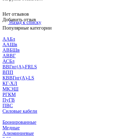
Нет отзывов
Добавить отзыв
Назад к списку
Популярные категории
ААБл
ААШв
АВБШв
АВВГ
АСБл
ВВГнг(А)-FRLS
ВПП
КВВГнг(А)-LS
КГ-ХЛ
МКЭШ
РГКМ
ПуГВ
ПВС
Силовые кабели
Бронированные
Медные
Алюминиевые