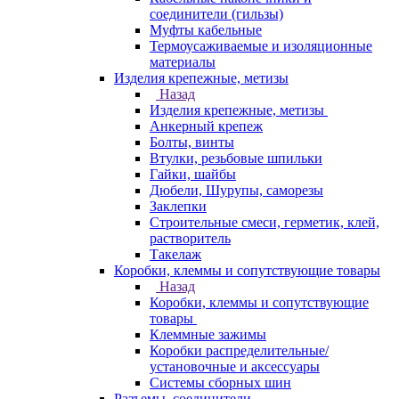
соединители (гильзы)
Муфты кабельные
Термоусаживаемые и изоляционные
материалы
Изделия крепежные, метизы
Назад
Изделия крепежные, метизы
Анкерный крепеж
Болты, винты
Втулки, резьбовые шпильки
Гайки, шайбы
Дюбели, Шурупы, саморезы
Заклепки
Строительные смеси, герметик, клей,
растворитель
Такелаж
Коробки, клеммы и сопутствующие товары
Назад
Коробки, клеммы и сопутствующие
товары
Клеммные зажимы
Коробки распределительные/
установочные и аксессуары
Системы сборных шин
Разъемы, соединители