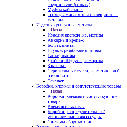
соединители (гильзы)
Муфты кабельные
Термоусаживаемые и изоляционные
материалы
Изделия крепежные, метизы
Назад
Изделия крепежные, метизы
Анкерный крепеж
Болты, винты
Втулки, резьбовые шпильки
Гайки, шайбы
Дюбели, Шурупы, саморезы
Заклепки
Строительные смеси, герметик, клей,
растворитель
Такелаж
Коробки, клеммы и сопутствующие товары
Назад
Коробки, клеммы и сопутствующие
товары
Клеммные зажимы
Коробки распределительные/
установочные и аксессуары
Системы сборных шин
Разъемы, соединители