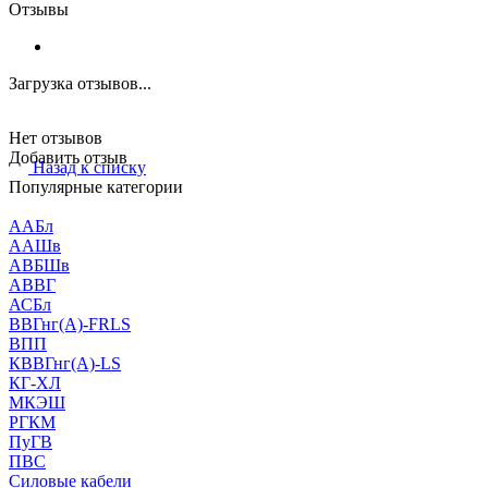
Отзывы
Загрузка отзывов...
Нет отзывов
Добавить отзыв
Назад к списку
Популярные категории
ААБл
ААШв
АВБШв
АВВГ
АСБл
ВВГнг(А)-FRLS
ВПП
КВВГнг(А)-LS
КГ-ХЛ
МКЭШ
РГКМ
ПуГВ
ПВС
Силовые кабели