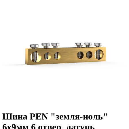
Шина PEN "земля-ноль"
6х9мм 6 отвер. латунь