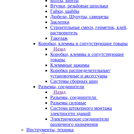
Болты, винты
Втулки, резьбовые шпильки
Гайки, шайбы
Дюбели, Шурупы, саморезы
Заклепки
Строительные смеси, герметик, клей,
растворитель
Такелаж
Коробки, клеммы и сопутствующие товары
Назад
Коробки, клеммы и сопутствующие
товары
Клеммные зажимы
Коробки распределительные/
установочные и аксессуары
Системы сборных шин
Разъемы, соединители
Назад
Разъемы, соединители
Разъемы силовые
Система штекерного монтажа
электросети зданий
Электрические соединители
различного назначения
Инструменты, техника