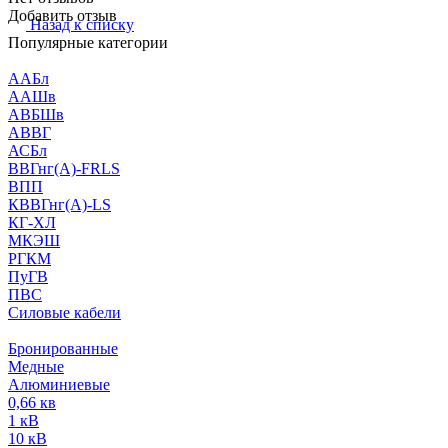
Добавить отзыв
Назад к списку
Популярные категории
ААБл
ААШв
АВБШв
АВВГ
АСБл
ВВГнг(А)-FRLS
ВПП
КВВГнг(А)-LS
КГ-ХЛ
МКЭШ
РГКМ
ПуГВ
ПВС
Силовые кабели
Бронированные
Медные
Алюминиевые
0,66 кв
1 кВ
10 кВ