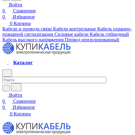
Войти
0
Сравнение
0
Избранное
0
Корзина
Кабели и провода связи
Кабели контрольные
Кабель охранно-
пожарной сигнализации
Силовые кабели
Кабель гибридный
Кабель высокого напряжения
Провод неизолированный
Каталог
Войти
0
Сравнение
0
Избранное
0
Корзина