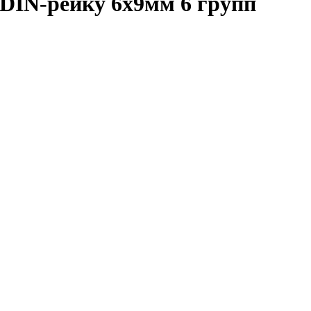
DIN-рейку 6x9мм 6 групп