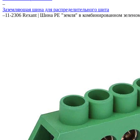
–
Заземляющая шина для распределительного щита
–
11-2306 Rexant | Шина PE "земля" в комбинированном зелено