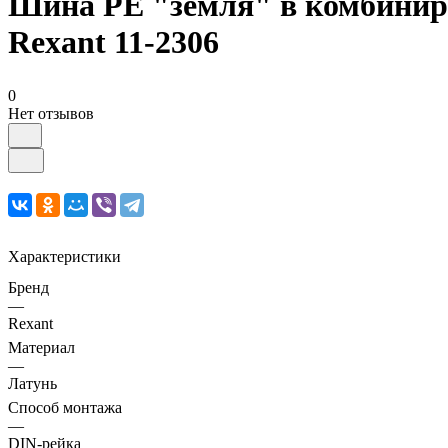
Шина PE "земля" в комбиниро
Rexant 11-2306
0
Нет отзывов
Характеристики
Бренд
—
Rexant
Материал
—
Латунь
Способ монтажа
—
DIN-рейка