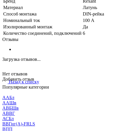
Бренд
Rexant
Материал
Латунь
Способ монтажа
DIN-рейка
Номинальный ток
100 А
Изолированный монтаж
Да
Количество соединений, подключений
6
Отзывы
Загрузка отзывов...
Нет отзывов
Добавить отзыв
Назад к списку
Популярные категории
ААБл
ААШв
АВБШв
АВВГ
АСБл
ВВГнг(А)-FRLS
ВПП