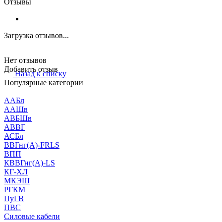
Отзывы
Загрузка отзывов...
Нет отзывов
Добавить отзыв
Назад к списку
Популярные категории
ААБл
ААШв
АВБШв
АВВГ
АСБл
ВВГнг(А)-FRLS
ВПП
КВВГнг(А)-LS
КГ-ХЛ
МКЭШ
РГКМ
ПуГВ
ПВС
Силовые кабели