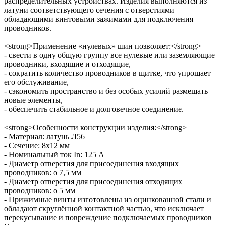
распределительных устройствах. Изделия выполняются из
латуни соответствующего сечения с отверстиями
обладающими винтовыми зажимами для подключения
проводников.
<strong>Применение «нулевых» шин позволяет:</strong>
- свести в одну общую группу все нулевые или заземляющие
проводники, входящие и отходящие,
- сократить количество проводников в щитке, что упрощает
его обслуживание,
- сэкономить пространство и без особых усилий размещать
новые элементы,
- обеспечить стабильное и долговечное соединение.
<strong>Особенности конструкции изделия:</strong>
- Материал: латунь Л56
- Сечение: 8х12 мм
- Номинальный ток In: 125 А
- Диаметр отверстия для присоединения входящих
проводников: o 7,5 мм
- Диаметр отверстия для присоединения отходящих
проводников: o 5 мм
- Прижимные винты изготовлены из оцинкованной стали и
обладают скруглённой контактной частью, что исключает
перекусывание и повреждение подключаемых проводников