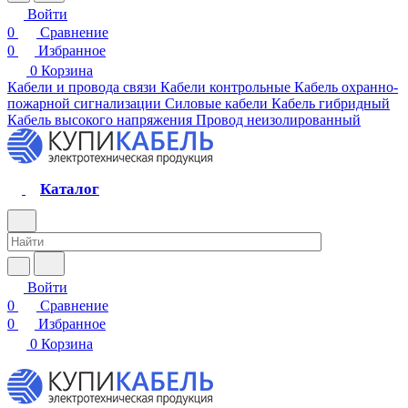
Войти
0
Сравнение
0
Избранное
0
Корзина
Кабели и провода связи
Кабели контрольные
Кабель охранно-
пожарной сигнализации
Силовые кабели
Кабель гибридный
Кабель высокого напряжения
Провод неизолированный
Каталог
Войти
0
Сравнение
0
Избранное
0
Корзина