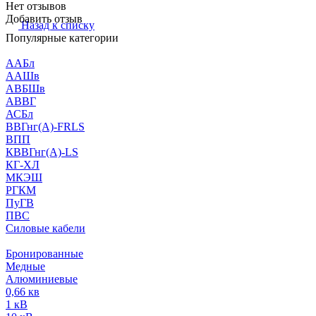
Нет отзывов
Добавить отзыв
Назад к списку
Популярные категории
ААБл
ААШв
АВБШв
АВВГ
АСБл
ВВГнг(А)-FRLS
ВПП
КВВГнг(А)-LS
КГ-ХЛ
МКЭШ
РГКМ
ПуГВ
ПВС
Силовые кабели
Бронированные
Медные
Алюминиевые
0,66 кв
1 кВ