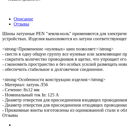
Описание
Отзывы
Шины латунные PEN "земля-ноль" применяются для электричес
устройствах. Изделия выполняются из латуни соответствующе
<strong>Применение «нулевых» шин позволяет:</strong>
- свести в одну общую группу все нулевые или заземляющие п
- сократить количество проводников в щитке, что упрощает ег
- сэкономить пространство и без особых усилий размещать нов
- обеспечить стабильное и долговечное соединение.
<strong>Особенности конструкции изделия:</strong>
- Материал: латунь Л56
- Сечение: 8х12 мм
- Номинальный ток In: 125 А
- Диаметр отверстия для присоединения входящих проводников:
- Диаметр отверстия для присоединения отходящих проводнико
- Прижимные винты изготовлены из оцинкованной стали и обл
Отзывы