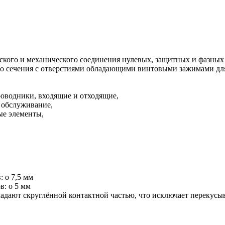
кого и механического соединения нулевых, защитных и фазных
го сечения с отверстиями обладающими винтовыми зажимами дл
роводники, входящие и отходящие,
о обслуживание,
ые элементы,
 o 7,5 мм
в: o 5 мм
адают скруглённой контактной частью, что исключает перекус