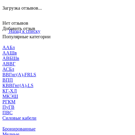
Загрузка отзывов...
Нет отзывов
Добавить отзыв
Назад к списку
Популярные категории
ААБл
ААШв
АВБШв
АВВГ
АСБл
ВВГнг(А)-FRLS
ВПП
КВВГнг(А)-LS
КГ-ХЛ
МКЭШ
РГКМ
ПуГВ
ПВС
Силовые кабели
Бронированные
Медные