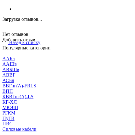
Загрузка отзывов...
Нет отзывов
Добавить отзыв
Назад к списку
Популярные категории
ААБл
ААШв
АВБШв
АВВГ
АСБл
ВВГнг(А)-FRLS
ВПП
КВВГнг(А)-LS
КГ-ХЛ
МКЭШ
РГКМ
ПуГВ
ПВС
Силовые кабели