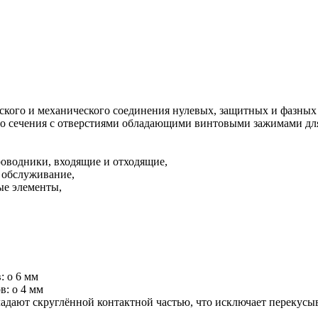
кого и механического соединения нулевых, защитных и фазных
го сечения с отверстиями обладающими винтовыми зажимами дл
роводники, входящие и отходящие,
о обслуживание,
ые элементы,
: o 6 мм
в: o 4 мм
адают скруглённой контактной частью, что исключает перекус