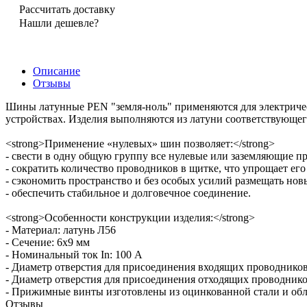
Рассчитать доставку
Нашли дешевле?
Описание
Отзывы
Шины латунные PEN "земля-ноль" применяются для электричес
устройствах. Изделия выполняются из латуни соответствующе
<strong>Применение «нулевых» шин позволяет:</strong>
- свести в одну общую группу все нулевые или заземляющие п
- сократить количество проводников в щитке, что упрощает ег
- сэкономить пространство и без особых усилий размещать нов
- обеспечить стабильное и долговечное соединение.
<strong>Особенности конструкции изделия:</strong>
- Материал: латунь Л56
- Сечение: 6х9 мм
- Номинальный ток In: 100 А
- Диаметр отверстия для присоединения входящих проводников
- Диаметр отверстия для присоединения отходящих проводнико
- Прижимные винты изготовлены из оцинкованной стали и обл
Отзывы