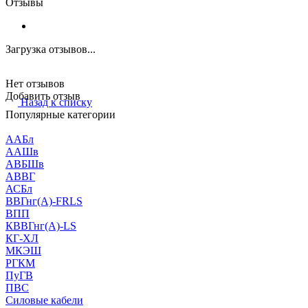
Отзывы
Загрузка отзывов...
Нет отзывов
Добавить отзыв
Назад к списку
Популярные категории
ААБл
ААШв
АВБШв
АВВГ
АСБл
ВВГнг(А)-FRLS
ВПП
КВВГнг(А)-LS
КГ-ХЛ
МКЭШ
РГКМ
ПуГВ
ПВС
Силовые кабели