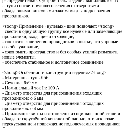
распределительных устройствах. Изделия выполняются из
латуни соответствующего сечения с отверстиями
обладающими винтовыми зажимами для подключения
проводников.
<strong>Применение «нулевых» шин позволяет:</strong>
- свести в одну общую группу все нулевые или заземляющие
проводники, входящие и отходящие,
- сократить количество проводников в щитке, что упрощает
его обслуживание,
- сэкономить пространство и без особых усилий размещать
новые элементы,
- обеспечить стабильное и долговечное соединение.
<strong>Особенности конструкции изделия:</strong>
- Материал: латунь Л56
- Сечение: 6х9 мм
- Номинальный ток In: 100 А
- Диаметр отверстия для присоединения входящих
проводников: o 6 мм
- Диаметр отверстия для присоединения отходящих
проводников: o 4 мм
- Прижимные винты изготовлены из оцинкованной стали и
обладают скруглённой контактной частью, что исключает
перекусывание и повреждение подключаемых проводников