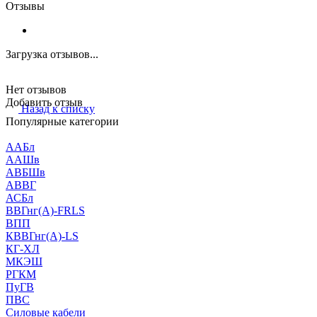
Отзывы
Загрузка отзывов...
Нет отзывов
Добавить отзыв
Назад к списку
Популярные категории
ААБл
ААШв
АВБШв
АВВГ
АСБл
ВВГнг(А)-FRLS
ВПП
КВВГнг(А)-LS
КГ-ХЛ
МКЭШ
РГКМ
ПуГВ
ПВС
Силовые кабели