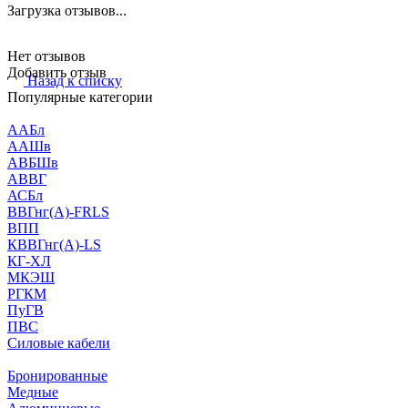
Загрузка отзывов...
Нет отзывов
Добавить отзыв
Назад к списку
Популярные категории
ААБл
ААШв
АВБШв
АВВГ
АСБл
ВВГнг(А)-FRLS
ВПП
КВВГнг(А)-LS
КГ-ХЛ
МКЭШ
РГКМ
ПуГВ
ПВС
Силовые кабели
Бронированные
Медные