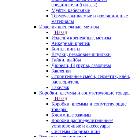
соединители (гильзы)
Муфты кабельные
Термоусаживаемые и изоляционные
материалы
Изделия крепежные, метизы
Назад
Изделия крепежные, метизы
Анкерный крепеж
Болты, винты
Втулки, резьбовые шпильки
Гайки, шайбы
Дюбели, Шурупы, саморезы
Заклепки
Строительные смеси, герметик, клей,
растворитель
Такелаж
Коробки, клеммы и сопутствующие товары
Назад
Коробки, клеммы и сопутствующие
товары
Клеммные зажимы
Коробки распределительные/
установочные и аксессуары
Системы сборных шин
Разъемы, соединители