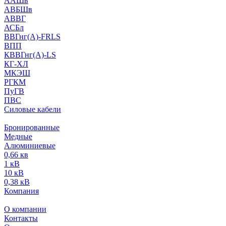
ААШв
АВБШв
АВВГ
АСБл
ВВГнг(А)-FRLS
ВПП
КВВГнг(А)-LS
КГ-ХЛ
МКЭШ
РГКМ
ПуГВ
ПВС
Силовые кабели
Бронированные
Медные
Алюминиевые
0,66 кв
1 кВ
10 кВ
0,38 кВ
Компания
О компании
Контакты