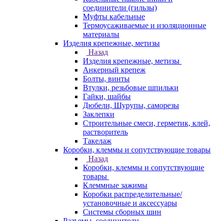
соединители (гильзы)
Муфты кабельные
Термоусаживаемые и изоляционные
материалы
Изделия крепежные, метизы
Назад
Изделия крепежные, метизы
Анкерный крепеж
Болты, винты
Втулки, резьбовые шпильки
Гайки, шайбы
Дюбели, Шурупы, саморезы
Заклепки
Строительные смеси, герметик, клей,
растворитель
Такелаж
Коробки, клеммы и сопутствующие товары
Назад
Коробки, клеммы и сопутствующие
товары
Клеммные зажимы
Коробки распределительные/
установочные и аксессуары
Системы сборных шин
Разъемы, соединители