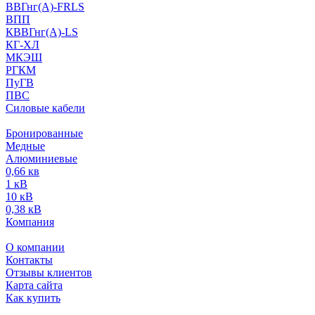
ВВГнг(А)-FRLS
ВПП
КВВГнг(А)-LS
КГ-ХЛ
МКЭШ
РГКМ
ПуГВ
ПВС
Силовые кабели
Бронированные
Медные
Алюминиевые
0,66 кв
1 кВ
10 кВ
0,38 кВ
Компания
О компании
Контакты
Отзывы клиентов
Карта сайта
Как купить