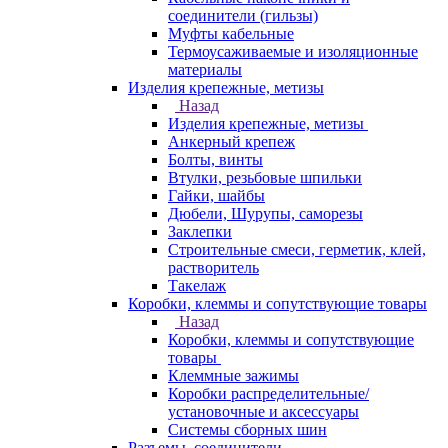
соединители (гильзы)
Муфты кабельные
Термоусаживаемые и изоляционные
материалы
Изделия крепежные, метизы
Назад
Изделия крепежные, метизы
Анкерный крепеж
Болты, винты
Втулки, резьбовые шпильки
Гайки, шайбы
Дюбели, Шурупы, саморезы
Заклепки
Строительные смеси, герметик, клей,
растворитель
Такелаж
Коробки, клеммы и сопутствующие товары
Назад
Коробки, клеммы и сопутствующие
товары
Клеммные зажимы
Коробки распределительные/
установочные и аксессуары
Системы сборных шин
Разъемы, соединители