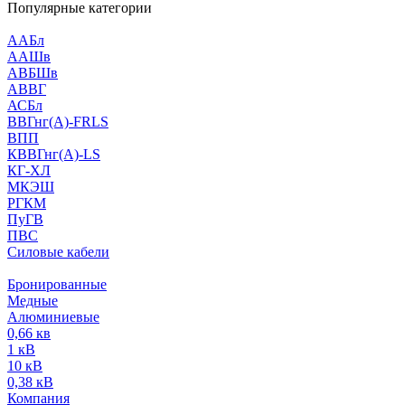
Популярные категории
ААБл
ААШв
АВБШв
АВВГ
АСБл
ВВГнг(А)-FRLS
ВПП
КВВГнг(А)-LS
КГ-ХЛ
МКЭШ
РГКМ
ПуГВ
ПВС
Силовые кабели
Бронированные
Медные
Алюминиевые
0,66 кв
1 кВ
10 кВ
0,38 кВ
Компания