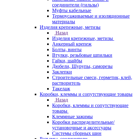
соединители (гильзы)
Муфты кабельные
Термоусаживаемые и изоляционные
материалы
Изделия крепежные, метизы
Назад
Изделия крепежные, метизы
Анкерный крепеж
Болты, винты
Втулки, резьбовые шпильки
Гайки, шайбы
Дюбели, Шурупы, саморезы
Заклепки
Строительные смеси, герметик, клей,
растворитель
Такелаж
Коробки, клеммы и сопутствующие товары
Назад
Коробки, клеммы и сопутствующие
товары
Клеммные зажимы
Коробки распределительные/
установочные и аксессуары
Системы сборных шин
Разъемы, соединители