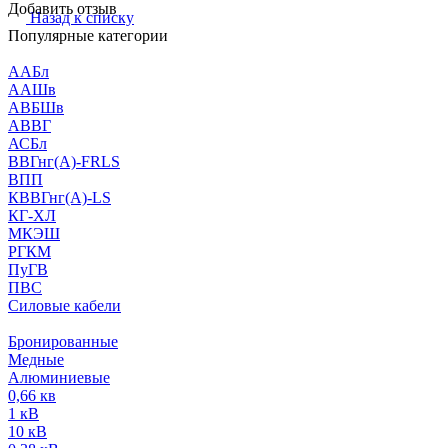
Добавить отзыв
Назад к списку
Популярные категории
ААБл
ААШв
АВБШв
АВВГ
АСБл
ВВГнг(А)-FRLS
ВПП
КВВГнг(А)-LS
КГ-ХЛ
МКЭШ
РГКМ
ПуГВ
ПВС
Силовые кабели
Бронированные
Медные
Алюминиевые
0,66 кв
1 кВ
10 кВ