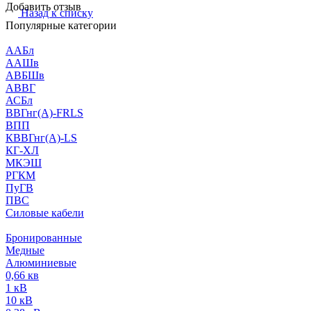
Добавить отзыв
Назад к списку
Популярные категории
ААБл
ААШв
АВБШв
АВВГ
АСБл
ВВГнг(А)-FRLS
ВПП
КВВГнг(А)-LS
КГ-ХЛ
МКЭШ
РГКМ
ПуГВ
ПВС
Силовые кабели
Бронированные
Медные
Алюминиевые
0,66 кв
1 кВ
10 кВ