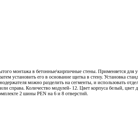
того монтажа в бетонные\кирпичные стены. Применяется для у
затем установить его в основание щитка в стену. Установка ст
одержателя можно разделить на сегменты, и использовать отдель
и справа. Количество модулей- 12. Цвет корпуса белый, цвет дв
омплекте 2 шины PEN на 6 и 8 отверстий.