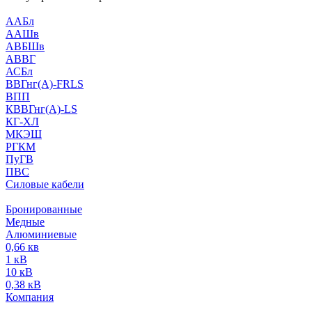
ААБл
ААШв
АВБШв
АВВГ
АСБл
ВВГнг(А)-FRLS
ВПП
КВВГнг(А)-LS
КГ-ХЛ
МКЭШ
РГКМ
ПуГВ
ПВС
Силовые кабели
Бронированные
Медные
Алюминиевые
0,66 кв
1 кВ
10 кВ
0,38 кВ
Компания