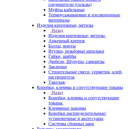
соединители (гильзы)
Муфты кабельные
Термоусаживаемые и изоляционные
материалы
Изделия крепежные, метизы
Назад
Изделия крепежные, метизы
Анкерный крепеж
Болты, винты
Втулки, резьбовые шпильки
Гайки, шайбы
Дюбели, Шурупы, саморезы
Заклепки
Строительные смеси, герметик, клей,
растворитель
Такелаж
Коробки, клеммы и сопутствующие товары
Назад
Коробки, клеммы и сопутствующие
товары
Клеммные зажимы
Коробки распределительные/
установочные и аксессуары
Системы сборных шин
Разъемы, соединители